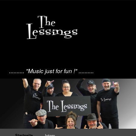
.......... "Music just for fun !" ..........
Startseite
Intern